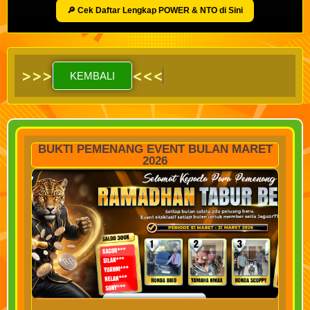
🔎 Cek Daftar Lengkap POWER & NTO di Sini
>
>
>
<
<
<
KEMBALI
BUKTI PEMENANG EVENT BULAN MARET
2026